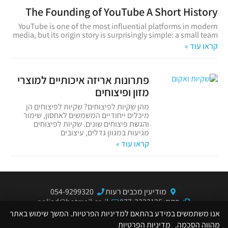
The Founding of YouTube A Short History
YouTube is one of the most influential platforms in modern
media, but its origin story is surprisingly simple: a small team
קראו עוד »
פתרונות אריזה איכותיים למוצרי
מזון ופיצוחים
מהן שקיות לפיצוחים? שקיות לפיצוחים הן
מיכלים ייחודיים המשמשים לאחסון, שימור
והגשת פיצוחים שונים. שקיות לפיצוחים
מגיעות במגוון גדלים, עיצובים
קראו עוד »
מודיעין מכבים רעות
054-9299320
פקס: 077-3322125
poliad@hotmail.co.il
הצהרת נגישות
אנו משתמשים במידע בהתאם למדיניות הפרטיות. המשך שימוש באתר
מהווה הסכמה.
מדיניות הפרטיות