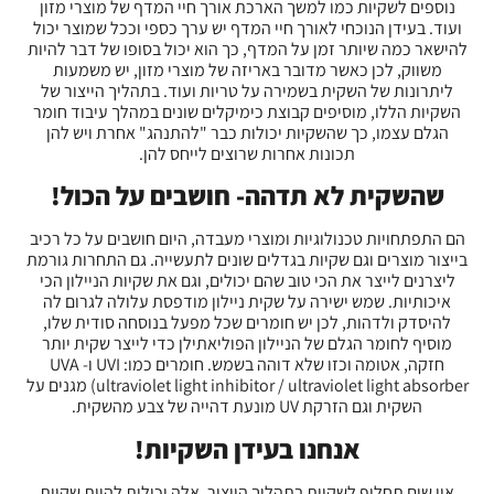
נוספים לשקיות כמו למשך הארכת אורך חיי המדף של מוצרי מזון
ועוד. בעידן הנוכחי לאורך חיי המדף יש ערך כספי וככל שמוצר יכול
להישאר כמה שיותר זמן על המדף, כך הוא יכול בסופו של דבר להיות
משווק, לכן כאשר מדובר באריזה של מוצרי מזון, יש משמעות
ליתרונות של השקית בשמירה על טריות ועוד. בתהליך הייצור של
השקיות הללו, מוסיפים קבוצת כימיקלים שונים במהלך עיבוד חומר
הגלם עצמו, כך שהשקיות יכולות כבר "להתנהג" אחרת ויש להן
תכונות אחרות שרוצים לייחס להן.
שהשקית לא תדהה- חושבים על הכול!
הם התפתחויות טכנולוגיות ומוצרי מעבדה, היום חושבים על כל רכיב
בייצור מוצרים וגם שקיות בגדלים שונים לתעשייה. גם התחרות גורמת
ליצרנים לייצר את הכי טוב שהם יכולים, וגם את שקיות הניילון הכי
איכותיות. שמש ישירה על שקית ניילון מודפסת עלולה לגרום לה
להיסדק ולדהות, לכן יש חומרים שכל מפעל בנוסחה סודית שלו,
מוסיף לחומר הגלם של הניילון הפוליאתילן כדי לייצר שקית יותר
חזקה, אטומה וכזו שלא דוהה בשמש. חומרים כמו: UVI ו- UVA
(ultraviolet light inhibitor / ultraviolet light absorber מגנים על
השקית וגם הזרקת UV מונעת דהייה של צבע מהשקית.
אנחנו בעידן השקיות!
אין שום תחליף לשקיות בתהליך הייצור. אלה יכולות להיות שקיות