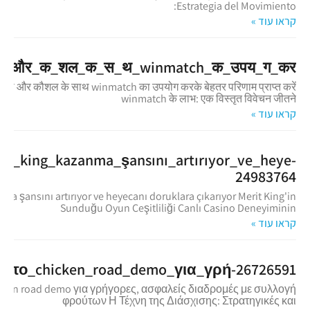
Estrategia del Movimiento:
קראו עוד »
र_और_क_शल_क_स_थ_winmatch_क_उपय_ग_कर
ारी और कौशल के साथ winmatch का उपयोग करके बेहतर परिणाम प्राप्त करें
winmatch के लाभ: एक विस्तृत विवेचन जीतने
קראו עוד »
rit_king_kazanma_şansını_artırıyor_ve_heye-
24983764
ma şansını artırıyor ve heyecanı doruklara çıkarıyor Merit King'in
Sunduğu Oyun Çeşitliliği Canlı Casino Deneyiminin
קראו עוד »
_το_chicken_road_demo_για_γρή-26726591
cken road demo για γρήγορες, ασφαλείς διαδρομές με συλλογή
φρούτων Η Τέχνη της Διάσχισης: Στρατηγικές και