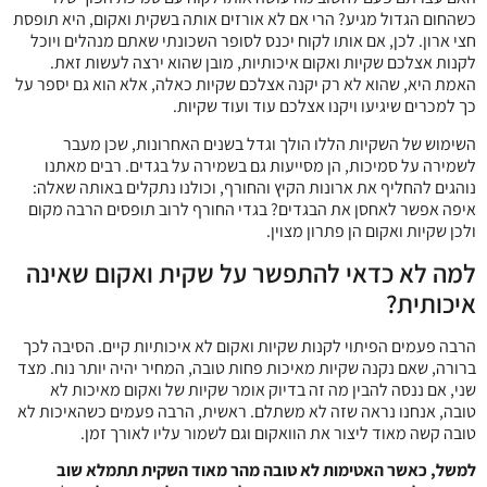
כשהחום הגדול מגיע? הרי אם לא אורזים אותה בשקית ואקום, היא תופסת
חצי ארון. לכן, אם אותו לקוח יכנס לסופר השכונתי שאתם מנהלים ויוכל
לקנות אצלכם שקיות ואקום איכותיות, מובן שהוא ירצה לעשות זאת.
האמת היא, שהוא לא רק יקנה אצלכם שקיות כאלה, אלא הוא גם יספר על
כך למכרים שיגיעו ויקנו אצלכם עוד ועוד שקיות.
השימוש של השקיות הללו הולך וגדל בשנים האחרונות, שכן מעבר
לשמירה על סמיכות, הן מסייעות גם בשמירה על בגדים. רבים מאתנו
נוהגים להחליף את ארונות הקיץ והחורף, וכולנו נתקלים באותה שאלה:
איפה אפשר לאחסן את הבגדים? בגדי החורף לרוב תופסים הרבה מקום
ולכן שקיות ואקום הן פתרון מצוין.
למה לא כדאי להתפשר על שקית ואקום שאינה
איכותית?
הרבה פעמים הפיתוי לקנות שקיות ואקום לא איכותיות קיים. הסיבה לכך
ברורה, שאם נקנה שקיות מאיכות פחות טובה, המחיר יהיה יותר נוח. מצד
שני, אם ננסה להבין מה זה בדיוק אומר שקיות של ואקום מאיכות לא
טובה, אנחנו נראה שזה לא משתלם. ראשית, הרבה פעמים כשהאיכות לא
טובה קשה מאוד ליצור את הוואקום וגם לשמור עליו לאורך זמן.
למשל, כאשר האטימות לא טובה מהר מאוד השקית תתמלא שוב