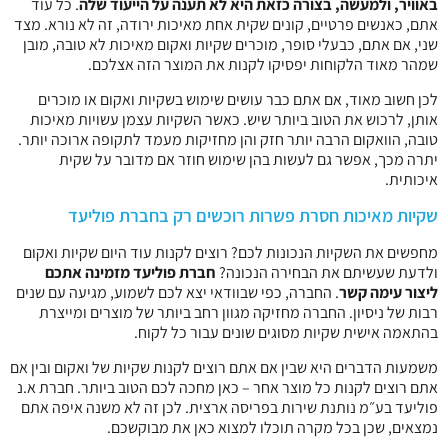
באוויר, ולמעשה, בצורה כזאת היא לא תענה על הייעוד שלה
. כל עוד
אתם, כאנשים פרטיים, קונים שקית אחת מאיכות ירודה, זה לא נורא. מצד
שני, אם אתם, כבעלי סופר, מוכרים שקיות ואקום מאיכות לא טובה, מובן
שמהר מאוד הלקוחות יפסיקו לקנות את המוצר הזה אצלכם.
לכן חשוב מאוד, אם אתם כבר עושים שימוש בשקיות ואקום או מוכרים
אותן, לרכוש את הטוב ביותר שיש. כאשר השקיות עצמן עשויות מאיכות
טובה, הוואקום הרבה יותר חזק והן מחזיקות מעמד לתקופה ארוכה יותר.
יתרה מכך, אפשר גם לעשות בהן שימוש חוזר אם מדובר על שקית
איכותית.
שקיות מאיכות חסרת פשרות רוכשים רק בחברת פוליעד
מחפשים את השקיות הנכונות לכם? רוצים לקנות עוד היום שקיות ואקום
ולדעת שעשיתם את הבחירה הנכונה?
חברת פוליעד מזמינה אתכם
ליצור עימה קשר
. החברה, כפי שבוודאי יצא לכם לשמוע, מגיעה עם שנים
רבות של ניסיון. החברה מחזיקה מגוון רחב ביותר של מוצרים ומייצרת
בהתאמה אישית שקיות מסוגים שונים עבור כל לקוח.
משמעות הדברים היא שבין אם אתם רוצים לקנות שקיות של ואקום ובין אם
אתם רוצים לקנות כל מוצר אחר – כאן מחכה לכם הטוב ביותר. חברת א.נ
פוליעד בע״מ נותנת שירות בפריסה ארצית. לכן זה לא משנה איפה אתם
נמצאים, שכן בכל מקרה תוכלו למצוא כאן את מבוקשכם.