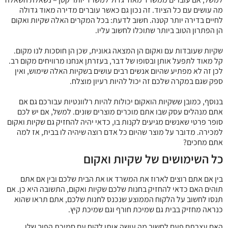
מה עושים עם כל הציוד. זה נכון גם כאשר עוברים מדירה מאוד גדולה
לחיים בדירה יותר קטנה. חשוב לדעת: בכל המקרים האלה שקיות ואקום
הן הפתרון הטוב ביותר שתוכלו לחשוב עליו.
שקיות שעובדות עם ואקום הן המצאה גאונית, שכן הן חוסכות לנו מקום.
קל מאוד לתפעל אותן ובסופו של דבר, בעזרתן אנחנו מרוויחים מקום רב.
לכן זה לא מפתיע שהיום אנשים רבים עושים בשקיות האלה שימוש, ואין
ספק שגם במקרה שלכם זה יכול להיות רעיון מוצלח.
בנוסף, כמובן ששקיות הואקום יכולות להיות רלוונטיות עבורכם גם אם
אתם מנהלים עסק שבו אתם מוכרים מוצרים שונים. למשל, אם יש לכם
סופר פרטי שאנשים מגיעים לקנות בו, כדאי יהיה להחזיק גם שקיות ואקום
למכירה. מדובר על מוצר שהיום כל אדם רוצה שיהיה לו בבית, אז למה
אתם מחכים?
כל השימושים של שקיות ואקום
בין אם אתם רוצים לארוז את המשרד או את הבית שלכם ובין אם אתם
תוהים האם כדאי להחזיק בחנות שלכם שקיות ואקום, התשובה היא כן. אם
תנסו לחשוב על הלקוח הממוצע שנכנס לחנות שלכם, אתם תראו שהוא
כנראה מחזיק בבית גם שמיכת חורף וגם שמיכת קיץ.
האם עצרתם פעם לחשוב מה עושה אותו לקוח עם סמיכת הפוך שלו